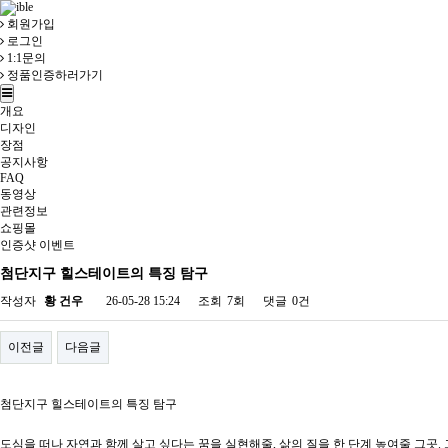
회원가입
로그인
1:1문의
정품인증하러가기
개요
디자인
장점
공지사항
FAQ
동영상
관련정보
쇼핑몰
인증샷 이벤트
첨단지구 힐스테이트의 특징 탐구
작성자
황 건우
26-05-28 15:24
조회
7회
댓글
0건
이전글
다음글
첨단지구 힐스테이트의 특징 탐구
도심을 떠나 자연과 함께 살고 싶다는 꿈을 실현해줄, 삶의 질을 한 단계 높여줄 그곳